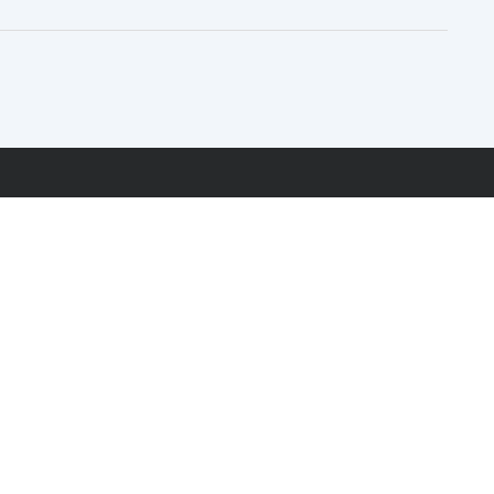
室
配套设备
成功案例
常见问题
新闻中心
关于我们
号
【微信公众号】