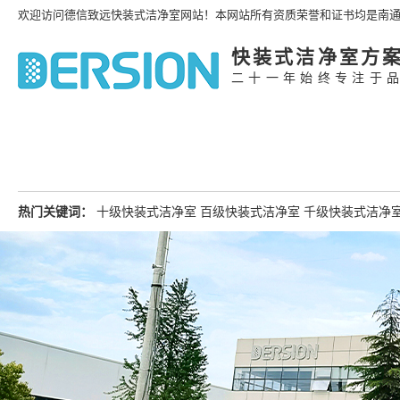
欢迎访问德信致远快装式洁净室网站！本网站所有资质荣誉和证书均是南
快装式洁净室方
二十一年始终专注于
热门关键词：
十级快装式洁净室
百级快装式洁净室
千级快装式洁净