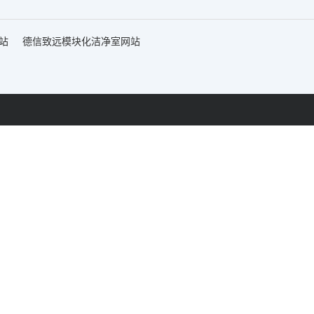
站
德信致远模块化洁净室网站
网站首页
快装式洁净
工厂地址：
金财富广场C座805室
如皋市智能制造产业园陈草路8