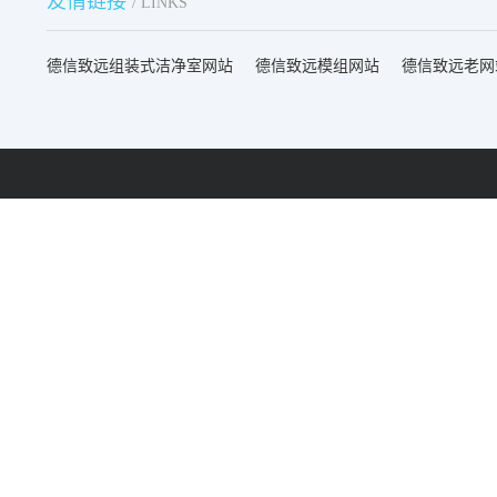
友情链接
/ LINKS
德信致远组装式洁净室网站
德信致远模组网站
德信致远老网
来电快速报价：
昆山地址：
189 1323 5666
昆山市登云路258号汇