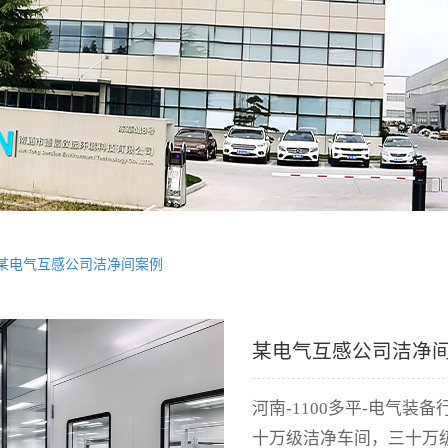
某电气互感公司洁净间案例
某电气互感公司洁净
河南-1100多平-电气装备行
十万级洁净车间，三十万