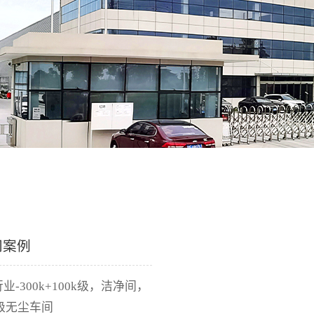
间案例
业-300k+100k级，洁净间，
级无尘车间