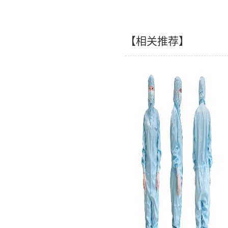
【相关推荐】