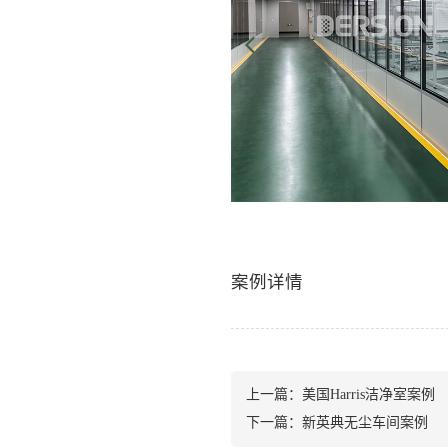
案例详情
上一篇：
美国Harris洁净室案例
下一篇：
新英典无尘车间案例