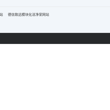
站
德信致远模块化洁净室网站
网站首页
快装式洁净
工厂地址：
金财富广场C座805室
如皋市智能制造产业园陈草路8