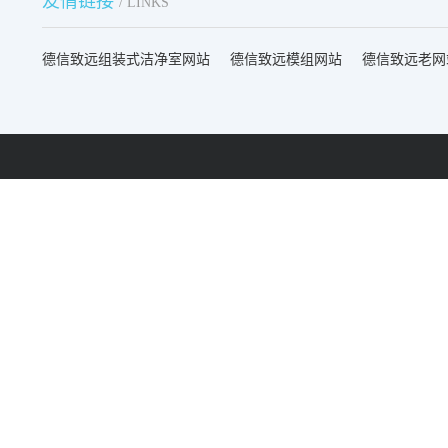
友情链接
/ LINKS
德信致远组装式洁净室网站
德信致远模组网站
德信致远老网
来电快速报价：
昆山地址：
189 1323 5666
昆山市登云路258号汇